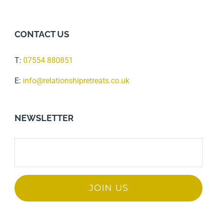
CONTACT US
T:
07554 880851
E:
info@relationshipretreats.co.uk
NEWSLETTER